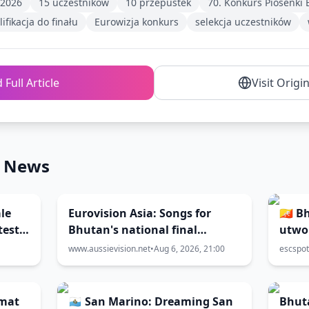
i 2026
15 uczestników
10 przepustek
70. Konkurs Piosenki 
ifikacja do finału
Eurowizja konkurs
selekcja uczestników
 Full Article
Visit Origi
n News
le
Eurovision Asia: Songs for
🇧🇹 
test
Bhutan's national final
utwor
released
selek
www.aussievision.net
•
Aug 6, 2026, 21:00
escspot
Asia 
rmat
🇸🇲 San Marino: Dreaming San
Bhuta