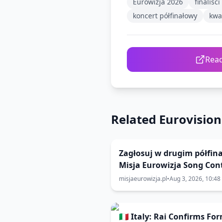
Eurowizja 2026
finaliśc
koncert półfinałowy
kwal
Read
Related Eurovisio
Zagłosuj w drugim półfina
Misja Eurowizja Song Con
2026!
misjaeurowizja.pl
•
Aug 3, 2026, 10:48
🇮🇹 Italy: Rai Confirms Fo