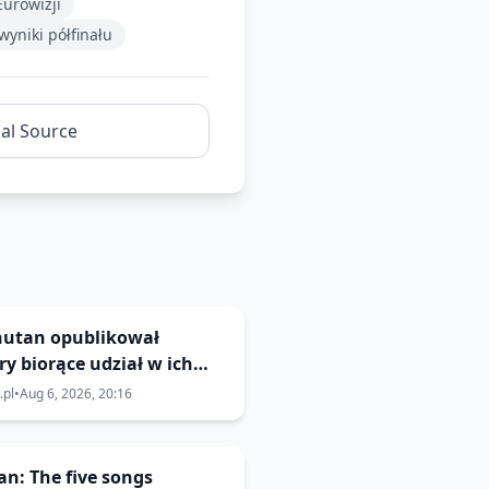
Eurowizji
wyniki półfinału
nal Source
Bhutan opublikował
y biorące udział w ich
cjach do 🇹🇭 Eurovision
.pl
•
Aug 6, 2026, 20:16
2026
n: The five songs