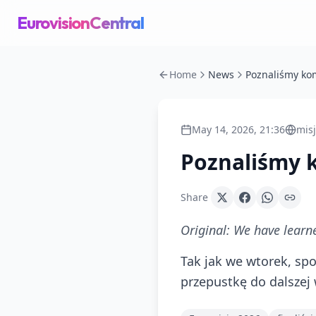
EurovisionCentral
Home
News
May 14, 2026, 21:36
misj
Poznaliśmy k
Share
Original:
We have learne
Tak jak we wtorek, sp
przepustkę do dalszej 