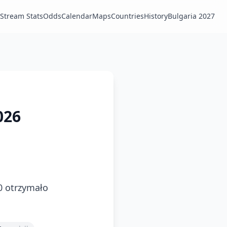
Stream Stats
Odds
Calendar
Maps
Countries
History
Bulgaria 2027
026
0 otrzymało