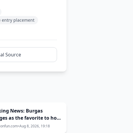
 entry placement
nal Source
king News: Burgas
es as the favorite to host
ision 2027
ionfun.com
•
Aug 8, 2026, 19:18