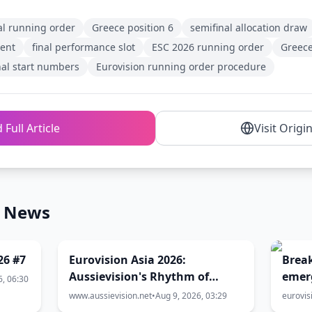
al running order
Greece position 6
semifinal allocation draw
ent
final performance slot
ESC 2026 running order
Greece
nal start numbers
Eurovision running order procedure
 Full Article
Visit Origi
n News
26 #7
Eurovision Asia 2026:
Brea
Aussievision's Rhythm of
emerg
6, 06:30
Bhutan song rankings
Eurov
www.aussievision.net
•
Aug 9, 2026, 03:29
eurovis