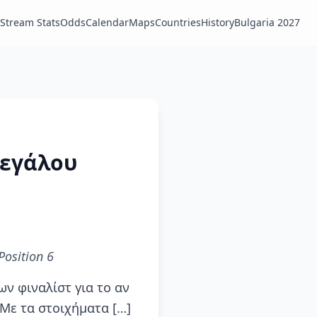
Stream Stats
Odds
Calendar
Maps
Countries
History
Bulgaria 2027
Μεγάλου
Position 6
ν φιναλίστ για το αν
Με τα στοιχήματα […]