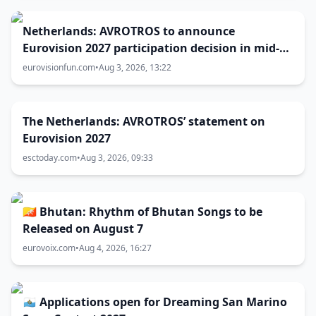
Netherlands: AVROTROS to announce
Eurovision 2027 participation decision in mid-
August
eurovisionfun.com
•
Aug 3, 2026, 13:22
The Netherlands: AVROTROS’ statement on
Eurovision 2027
esctoday.com
•
Aug 3, 2026, 09:33
🇧🇹 Bhutan: Rhythm of Bhutan Songs to be
Released on August 7
eurovoix.com
•
Aug 4, 2026, 16:27
🇸🇲 Applications open for Dreaming San Marino