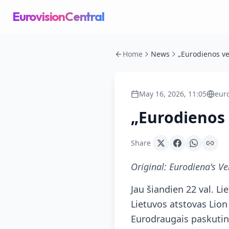
EurovisionCentral
Home
News
May 16, 2026, 11:05
euro
„Eurodienos 
Share
Original:
Eurodiena's Ve
Jau šiandien 22 val. Li
Lietuvos atstovas Lion
Eurodraugais paskutinį