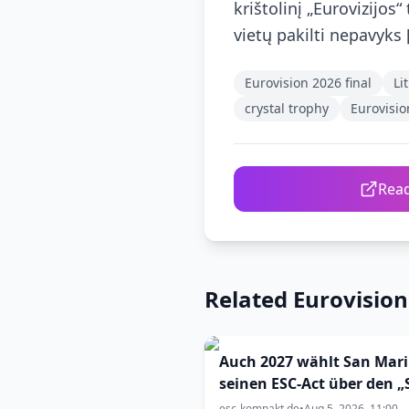
krištolinį „Eurovizijo
vietų pakilti nepavyks 
Eurovision 2026 final
Li
crystal trophy
Eurovisio
Read
Related Eurovisio
Auch 2027 wählt San Mar
seinen ESC-Act über den 
Marino Song Contest“
esc-kompakt.de
•
Aug 5, 2026, 11:00