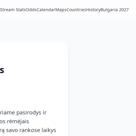
Stream Stats
Odds
Calendar
Maps
Countries
History
Bulgaria 2027
s
uriame pasirodys ir
jos rėmėjais
rą savo rankose laikys