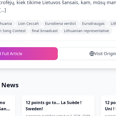
s“ trofėjų, kiek tikime Lietuvos šansais, kam, mūsų ma
[…]
thuania
Lion Ceccah
Eurodiena verdict
Eurodraugas
Li
n Song Contest
final broadcast
Lithuanian representative
 Full Article
Visit Origi
n News
ino
12 points go to… La Suède !
12 po
„San
Sweden!
Uni !
eurovision-quotidien.com
•
Aug 3, 2026, 10:58
eurovis