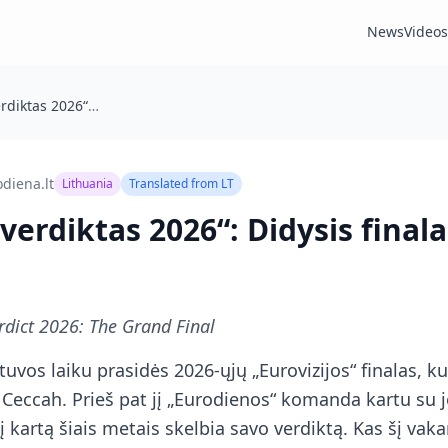
News
Videos
„Eurodienos verdiktas 2026“: Didysis finalas
diena.lt
Lithuania
Translated from
LT
verdiktas 2026“: Didysis finala
rdict 2026: The Grand Final
etuvos laiku prasidės 2026-ųjų „Eurovizijos“ finalas, k
 Ceccah. Prieš pat jį „Eurodienos“ komanda kartu su 
 kartą šiais metais skelbia savo verdiktą. Kas šį vaka