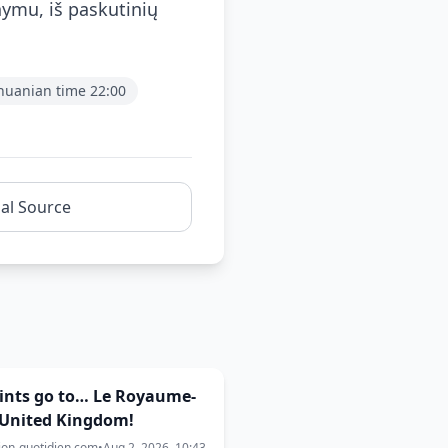
nymu, iš paskutinių
thuanian time 22:00
nal Source
ints go to… Le Royaume-
 United Kingdom!
ion-quotidien.com
•
Aug 2, 2026, 10:43