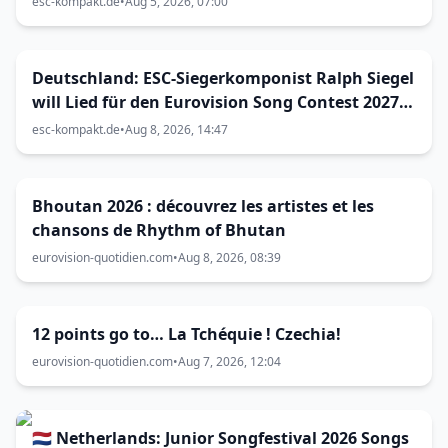
esc-kompakt.de
•
Aug 5, 2026, 07:00
Deutschland: ESC-Siegerkomponist Ralph Siegel
will Lied für den Eurovision Song Contest 2027
in Bulgarien einreichen
esc-kompakt.de
•
Aug 8, 2026, 14:47
Bhoutan 2026 : découvrez les artistes et les
chansons de Rhythm of Bhutan
eurovision-quotidien.com
•
Aug 8, 2026, 08:39
12 points go to… La Tchéquie ! Czechia!
eurovision-quotidien.com
•
Aug 7, 2026, 12:04
🇳🇱 Netherlands: Junior Songfestival 2026 Songs