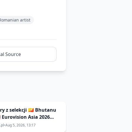
Romanian artist
nal Source
y z selekcji 🇧🇹 Bhutanu
🇭 Eurovision Asia 2026
aną opublikowane 7
.pl
•
Aug 5, 2026, 13:17
nia