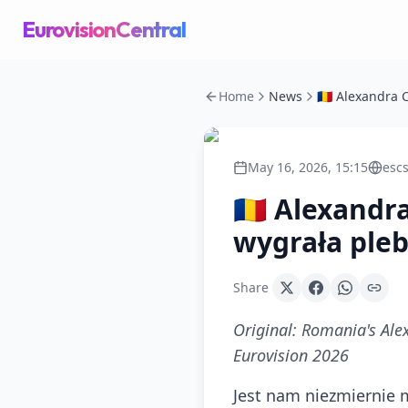
EurovisionCentral
Home
News
May 16, 2026, 15:15
escs
🇷🇴 Alexand
wygrała plebi
Share
Original:
Romania's Alex
Eurovision 2026
Jest nam niezmiernie m