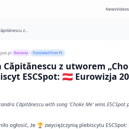
News
Videos
🇷🇴 Alexandra Căpitănescu z utworem „Choke Me” wygrała plebiscyt ESCSpot: 🇦🇹 Eurowizja 2026
pot.pl
Romania
Translated from
PL
ra Căpitănescu z utworem „Ch
scyt ESCSpot: 🇦🇹 Eurowizja 2
andra Căpitănescu with song 'Choke Me' wins ESCSpot po
iło ogłosić, że 🏆 zwyciężczynią plebiscytu ESCSpot: 