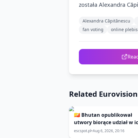
została Alexandra Căp
Alexandra Căpitănescu
fan voting
online plebis
Read
Related Eurovisio
🇧🇹 Bhutan opublikował
utwory biorące udział w i
selekcjach do 🇹🇭 Eurovisi
escspot.pl
•
Aug 6, 2026, 20:16
Asia 2026