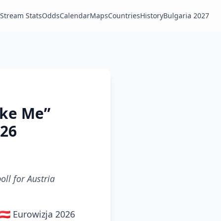
Stream Stats
Odds
Calendar
Maps
Countries
History
Bulgaria 2027
oke Me”
026
ll for Austria
🇦🇹 Eurowizja 2026