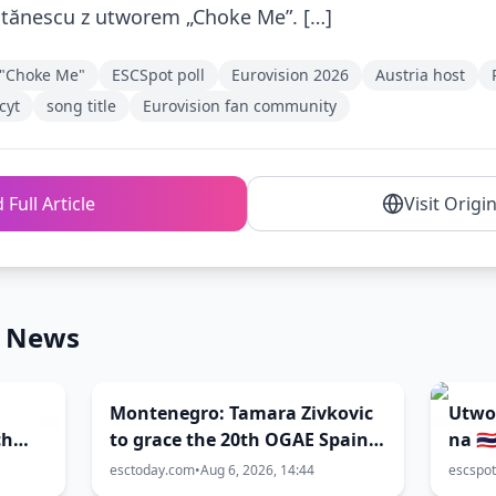
itănescu z utworem „Choke Me”. […]
"Choke Me"
ESCSpot poll
Eurovision 2026
Austria host
cyt
song title
Eurovision fan community
 Full Article
Visit Origi
n News
Montenegro: Tamara Zivkovic
Utwor
ch
to grace the 20th OGAE Spain
na 🇹
on
Congress
zost
esctoday.com
•
Aug 6, 2026, 14:44
escspot
sierp