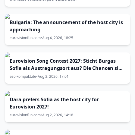
Bulgaria: The announcement of the host city is
approaching
eurovisionfun.com
•
Aug 4, 2026, 18:25
Eurovision Song Contest 2027: Sticht Burgas
Sofia als Austragungsort aus? Die Chancen sind
größer als gedacht
esc-kompakt.de
•
Aug 3, 2026, 17:01
Dara prefers Sofia as the host city for
Eurovision 2027!
eurovisionfun.com
•
Aug 2, 2026, 14:18