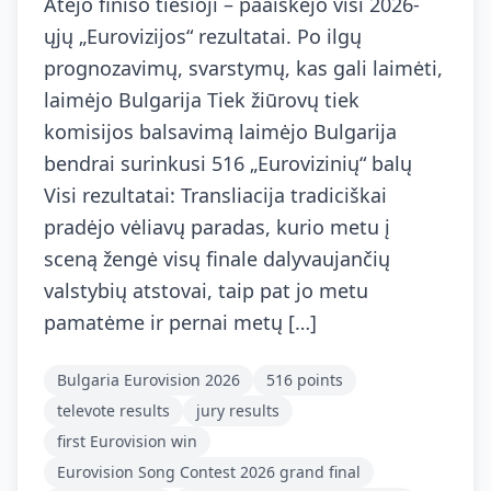
Atėjo finišo tiesioji – paaiškėjo visi 2026-
ųjų „Eurovizijos“ rezultatai. Po ilgų
prognozavimų, svarstymų, kas gali laimėti,
laimėjo Bulgarija Tiek žiūrovų tiek
komisijos balsavimą laimėjo Bulgarija
bendrai surinkusi 516 „Eurovizinių“ balų
Visi rezultatai: Transliacija tradiciškai
pradėjo vėliavų paradas, kurio metu į
sceną žengė visų finale dalyvaujančių
valstybių atstovai, taip pat jo metu
pamatėme ir pernai metų […]
Bulgaria Eurovision 2026
516 points
televote results
jury results
first Eurovision win
Eurovision Song Contest 2026 grand final