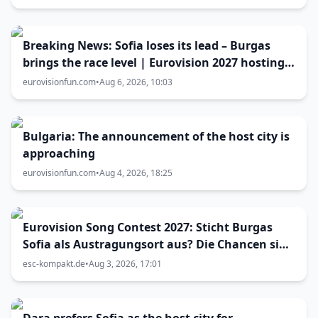
Breaking News: Sofia loses its lead – Burgas
brings the race level | Eurovision 2027 hosting
battle now 50-50
eurovisionfun.com
•
Aug 6, 2026, 10:03
Bulgaria: The announcement of the host city is
approaching
eurovisionfun.com
•
Aug 4, 2026, 18:25
Eurovision Song Contest 2027: Sticht Burgas
Sofia als Austragungsort aus? Die Chancen sind
größer als gedacht
esc-kompakt.de
•
Aug 3, 2026, 17:01