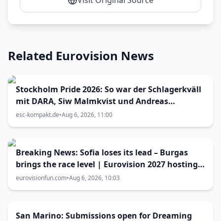
Visit Original Source
Related Eurovision News
Stockholm Pride 2026: So war der Schlagerkväll
mit DARA, Siw Malmkvist und Andreas
Lundstedt
esc-kompakt.de
•
Aug 6, 2026, 11:00
Breaking News: Sofia loses its lead – Burgas
brings the race level | Eurovision 2027 hosting
battle now 50-50
eurovisionfun.com
•
Aug 6, 2026, 10:03
San Marino: Submissions open for Dreaming