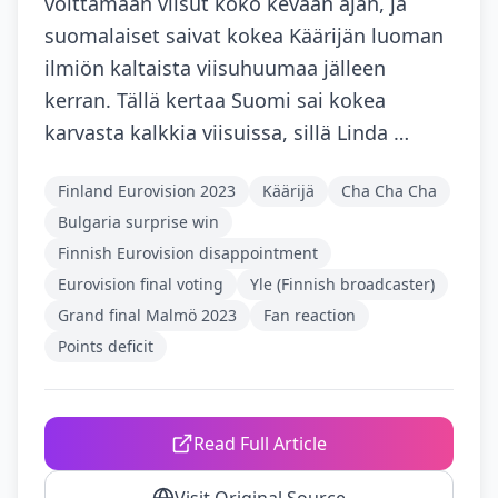
voittamaan viisut koko kevään ajan, ja
suomalaiset saivat kokea Käärijän luoman
ilmiön kaltaista viisuhuumaa jälleen
kerran. Tällä kertaa Suomi sai kokea
karvasta kalkkia viisuissa, sillä Linda …
Finland Eurovision 2023
Käärijä
Cha Cha Cha
Bulgaria surprise win
Finnish Eurovision disappointment
Eurovision final voting
Yle (Finnish broadcaster)
Grand final Malmö 2023
Fan reaction
Points deficit
Read Full Article