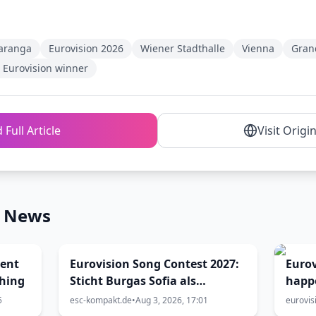
aranga
Eurovision 2026
Wiener Stadthalle
Vienna
Gran
 Eurovision winner
 Full Article
Visit Origi
n News
ent
Eurovision Song Contest 2027:
Eurov
ching
Sticht Burgas Sofia als
happ
Austragungsort aus? Die
Burga
5
esc-kompakt.de
•
Aug 3, 2026, 17:01
eurovis
Chancen sind größer als
the h