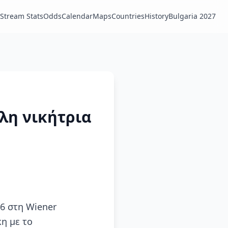
Stream Stats
Odds
Calendar
Maps
Countries
History
Bulgaria 2027
άλη νικήτρια
6 στη Wiener
κη με το