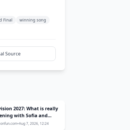
d Final
winning song
nal Source
ision 2027: What is really
ening with Sofia and
s? The full truth behind
ionfun.com
•
Aug 7, 2026, 12:24
ost city selection