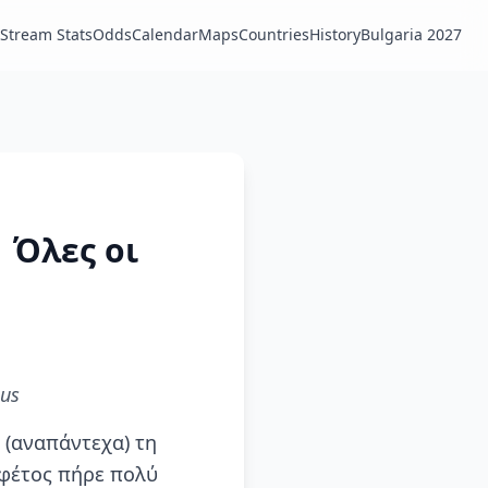
Stream Stats
Odds
Calendar
Maps
Countries
History
Bulgaria 2027
| Όλες οι
 us
 (αναπάντεχα) τη
 φέτος πήρε πολύ