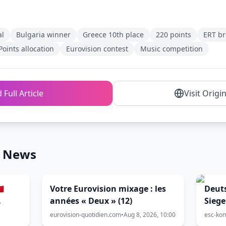
al
Bulgaria winner
Greece 10th place
220 points
ERT br
Points allocation
Eurovision contest
Music competition
 Full Article
Visit Origi
n News
🇹
Votre Eurovision mixage : les
Deuts
années « Deux » (12)
Siege
will 
eurovision-quotidien.com
•
Aug 8, 2026, 10:00
esc-ko
Song 