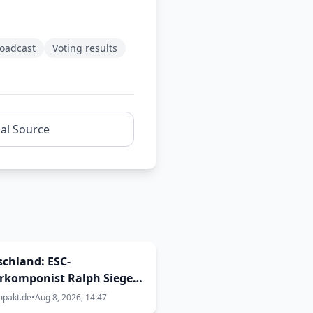
oadcast
Voting results
nal Source
chland: ESC-
rkomponist Ralph Siegel
Lied für den Eurovision
mpakt.de
•
Aug 8, 2026, 14:47
Contest 2027 in Bulgarien