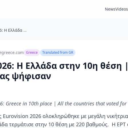
News
Videos
Eurovision 2026: Η Ελλάδα στην 10η θέση | Όλες οι χώρες που μας ψήφισαν
egreece.com
Greece
Translated from
GR
026: Η Ελλάδα στην 10η θέση 
μας ψήφισαν
: Greece in 10th place | All the countries that voted for
ς Eurovision 2026 ολοκληρώθηκε με μεγάλη νικήτρια
άδα τερμάτισε στην 10 θέση με 220 βαθμούς. Η ΕΡΤ