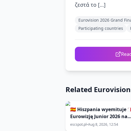
ζεστά το […]
Eurovision 2026 Grand Fin
Participating countries
Read
Related Eurovisio
🇪🇸 Hiszpania wyemituje 🇲
Eurowizję Junior 2026 na
kanale La 1
escspot.pl
•
Aug 8, 2026, 12:54