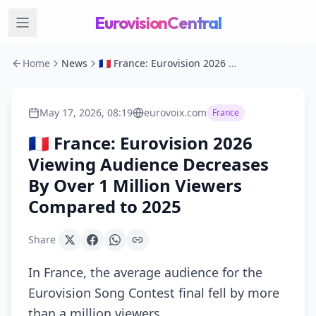
EurovisionCentral
Home
News
🇫🇷 France: Eurovision 2026 Viewing Audience Decreases By Over 1 Million Viewers Compared to 2025
May 17, 2026, 08:19
eurovoix.com
France
🇫🇷 France: Eurovision 2026
Viewing Audience Decreases
By Over 1 Million Viewers
Compared to 2025
Share
In France, the average audience for the
Eurovision Song Contest final fell by more
than a million viewers…