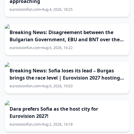
approaching
eurovisionfun.com
•
Aug 4, 2026, 18:25
Breaking News: Disagreement between the
Bulgarian Government, EBU and BNT over the
Eurovision 2027 host city
eurovisionfun.com
•
Aug 6, 2026, 16:22
Breaking News: Sofia loses its lead – Burgas
brings the race level | Eurovision 2027 hosting
battle now 50-50
eurovisionfun.com
•
Aug 6, 2026, 10:03
Dara prefers Sofia as the host city for
Eurovision 2027!
eurovisionfun.com
•
Aug 2, 2026, 14:18