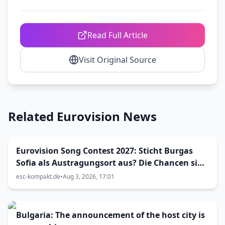
Read Full Article
Visit Original Source
Related Eurovision News
Eurovision Song Contest 2027: Sticht Burgas
Sofia als Austragungsort aus? Die Chancen sind
größer als gedacht
esc-kompakt.de
•
Aug 3, 2026, 17:01
Bulgaria: The announcement of the host city is