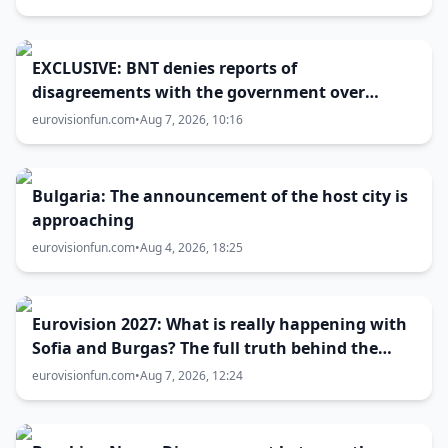
EXCLUSIVE: BNT denies reports of
disagreements with the government over
Eurovision 2027 host city
eurovisionfun.com
•
Aug 7, 2026, 10:16
Bulgaria: The announcement of the host city is
approaching
eurovisionfun.com
•
Aug 4, 2026, 18:25
Eurovision 2027: What is really happening with
Sofia and Burgas? The full truth behind the
host city selection
eurovisionfun.com
•
Aug 7, 2026, 12:24