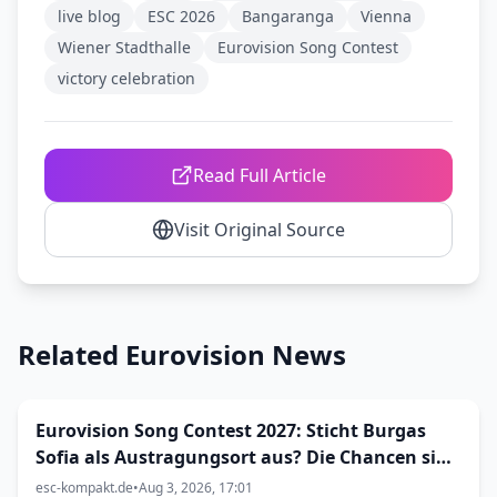
live blog
ESC 2026
Bangaranga
Vienna
Wiener Stadthalle
Eurovision Song Contest
victory celebration
Read Full Article
Visit Original Source
Related Eurovision News
Eurovision Song Contest 2027: Sticht Burgas
Sofia als Austragungsort aus? Die Chancen sind
größer als gedacht
esc-kompakt.de
•
Aug 3, 2026, 17:01