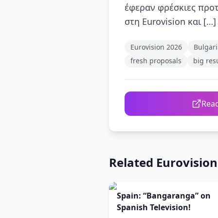
έφεραν φρέσκιες προτ
στη Eurovision και […]
Eurovision 2026
Bulgar
fresh proposals
big res
Read
Related Eurovisio
Spain: “Bangaranga” on
Spanish Television!