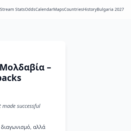
Stream Stats
Odds
Calendar
Maps
Countries
History
Bulgaria 2027
 Μολδαβία –
backs
t made successful
 διαγωνισμό, αλλά