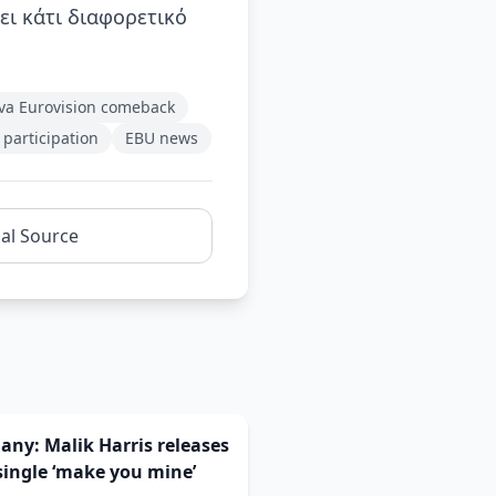
ι κάτι διαφορετικό
va Eurovision comeback
 participation
EBU news
nal Source
ny: Malik Harris releases
ingle ‘make you mine’