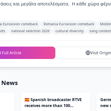
άσεις και μεγάλα αποτελέσματα. Η κάθε χώρα φέρνε
ia Eurovision comeback
Romania Eurovision comeback
Moldo
ults
national selection 2026
cultural diversity
song contest
 Full Article
Visit Origi
n News
🇪🇸 Spanish broadcaster RTVE
Germa
receives more than 100
new s