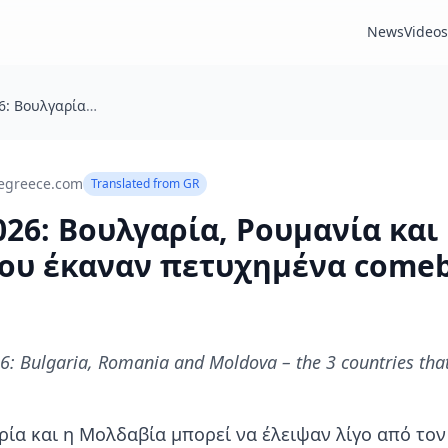
News
Videos
Eurovision 2026: Βουλγαρία, Ρουμανία και Μολδαβία – οι 3 χώρες που έκαναν πετυχημένα comebacks
egreece.com
Translated from
GR
026: Βουλγαρία, Ρουμανία και
που έκαναν πετυχημένα come
6: Bulgaria, Romania and Moldova – the 3 countries tha
ρία και η Μολδαβία μπορεί να έλειψαν λίγο από τον