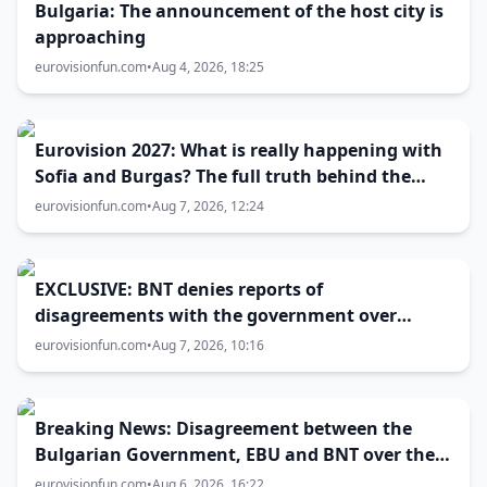
Bulgaria: The announcement of the host city is
approaching
eurovisionfun.com
•
Aug 4, 2026, 18:25
Eurovision 2027: What is really happening with
Sofia and Burgas? The full truth behind the
host city selection
eurovisionfun.com
•
Aug 7, 2026, 12:24
EXCLUSIVE: BNT denies reports of
disagreements with the government over
Eurovision 2027 host city
eurovisionfun.com
•
Aug 7, 2026, 10:16
Breaking News: Disagreement between the
Bulgarian Government, EBU and BNT over the
Eurovision 2027 host city
eurovisionfun.com
•
Aug 6, 2026, 16:22