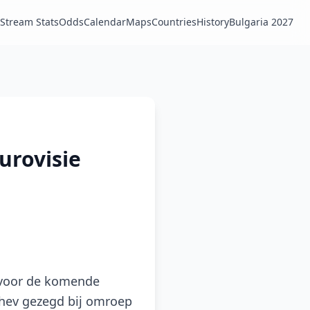
Stream Stats
Odds
Calendar
Maps
Countries
History
Bulgaria 2027
urovisie
 voor de komende
oshev gezegd bij omroep