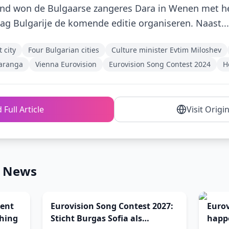
nd won de Bulgaarse zangeres Dara in Wenen met 
g Bulgarije de komende editie organiseren. Naast...
 city
Four Bulgarian cities
Culture minister Evtim Miloshev
aranga
Vienna Eurovision
Eurovision Song Contest 2024
H
 Full Article
Visit Origi
n News
ent
Eurovision Song Contest 2027:
Eurov
ching
Sticht Burgas Sofia als
happ