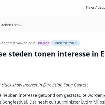
News
Videos
Vier Bulgaarse steden tonen interesse in Eurovisie Songfestival
.songfestivalweblog.nl
Bulgaria
Translated from
NL
se steden tonen interesse in E
 cities show interest in Eurovision Song Contest
ije hebben interesse getoond om gaststad te worden
ie Songfestival. Dat heeft cultuurminister Evtim Mil