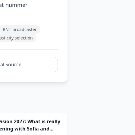
het nummer
BNT broadcaster
ost city selection
nal Source
ision 2027: What is really
ening with Sofia and