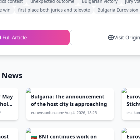
ics contest
unexpected outcome
Bulgarian victory
jury vo
e win
first place both juries and televote
Bulgaria Eurovision
 Full Article
Visit Origi
n News
r May
Bulgaria: The announcement
Eurov
 hold
of the host city is approaching
Stich
e?
Aust
2
eurovisionfun.com
•
Aug 4, 2026, 18:25
esc-ko
Chanc
geda
host
🇧🇬 BNT continues work on
Eurov