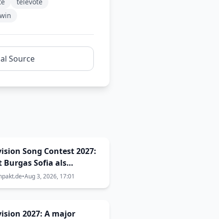
te
televote
 win
nal Source
ision Song Contest 2027:
t Burgas Sofia als
ragungsort aus? Die
mpakt.de
•
Aug 3, 2026, 17:01
en sind größer als
cht
ision 2027: A major