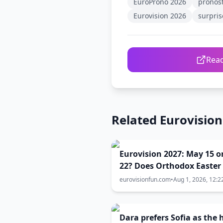
EuroProno 2026
pronost
Eurovision 2026
surpris
Read
Related Eurovisio
Eurovision 2027: May 15 o
22? Does Orthodox Easter
the key to the contest dat
eurovisionfun.com
•
Aug 1, 2026, 12:2
Dara prefers Sofia as the 