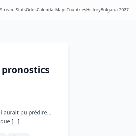
Stream Stats
Odds
Calendar
Maps
Countries
History
Bulgaria 2027
 pronostics
i aurait pu prédire…
 que […]