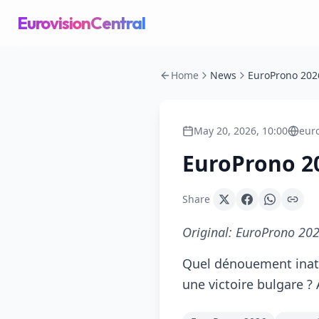
EurovisionCentral
Home
News
May 20, 2026, 10:00
eur
EuroProno 20
Share
Original:
EuroProno 2026
Quel dénouement inatt
une victoire bulgare ?