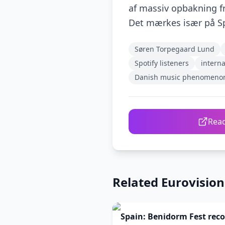
af massiv opbakning fr
Det mærkes især på Spo
Søren Torpegaard Lund
Spotify listeners
interna
Danish music phenomeno
Read
Related Eurovisio
Spain: Benidorm Fest rec