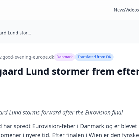
News
Videos
Søren Torpegaard Lund stormer frem efter Eurovision-finalen
.good-evening-europe.dk
Denmark
Translated from
DK
aard Lund stormer frem efter
rd Lund storms forward after the Eurovision final
har spredt Eurovision-feber i Danmark og er blevet e
mener i nyere tid. Efter finalen i Wien er den fynsk