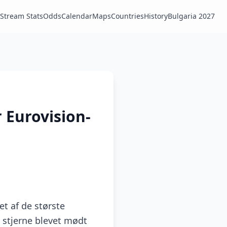
Stream Stats
Odds
Calendar
Maps
Countries
History
Bulgaria 2027
 Eurovision-
t af de største
e stjerne blevet mødt