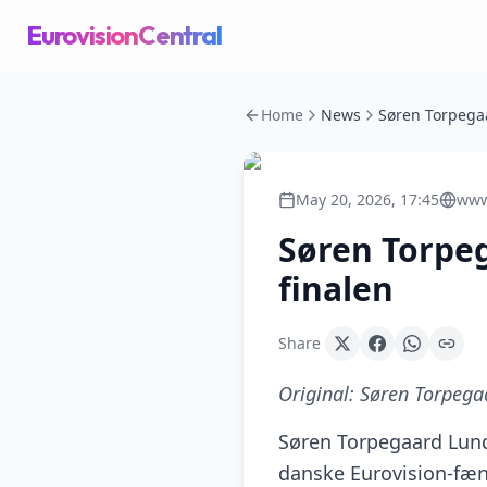
EurovisionCentral
Home
News
May 20, 2026, 17:45
www
Søren Torpeg
finalen
Share
Original:
Søren Torpegaa
Søren Torpegaard Lund 
danske Eurovision-fæno