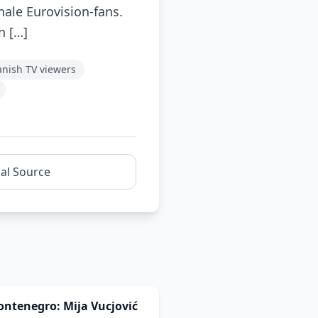
nale Eurovision-fans.
n […]
nish TV viewers
nal Source
Montenegro: Mija Vucjović