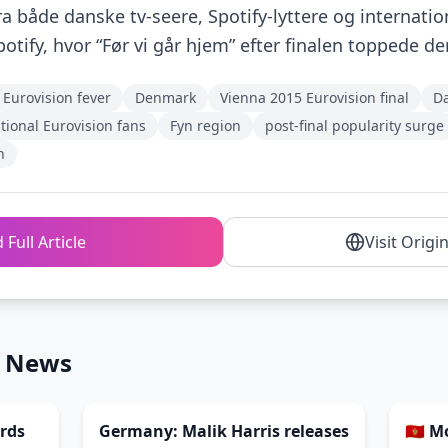
a både danske tv-seere, Spotify-lyttere og internatio
tify, hvor “Før vi går hjem” efter finalen toppede de
Eurovision fever
Denmark
Vienna 2015 Eurovision final
Da
tional Eurovision fans
Fyn region
post-final popularity surge
n
 Full Article
Visit Origi
n News
ords
Germany: Malik Harris releases
🇲🇪 