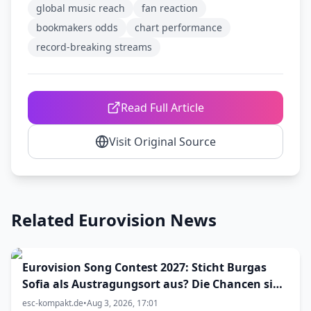
global music reach
fan reaction
bookmakers odds
chart performance
record-breaking streams
Read Full Article
Visit Original Source
Related Eurovision News
Eurovision Song Contest 2027: Sticht Burgas
Sofia als Austragungsort aus? Die Chancen sind
größer als gedacht
esc-kompakt.de
•
Aug 3, 2026, 17:01