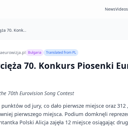
News
Videos
Bułgaria zwycięża 70. Konkurs Piosenki Eurowizji
aeurowizja.pl
Bulgaria
Translated from
PL
cięża 70. Konkurs Piosenki Eu
the 70th Eurovision Song Contest
 punktów od jury, co dało pierwsze miejsce oraz 312
równiej pierwszego miejsca. Podium domknęli reprezen
tantka Polski Alicja zajęła 12 miejsce osiągając dru