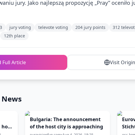
waniu jury. Jako najlepszą propozycję „Pray” oceniło ju
3
jury voting
televote voting
204 jury points
312 televot
12th place
 Full Article
Visit Origi
n News
Bulgaria: The announcement
Eurov
o host
of the host city is approaching
Stich
Aust
8
eurovisionfun.com
•
Aug 4, 2026, 18:25
esc-ko