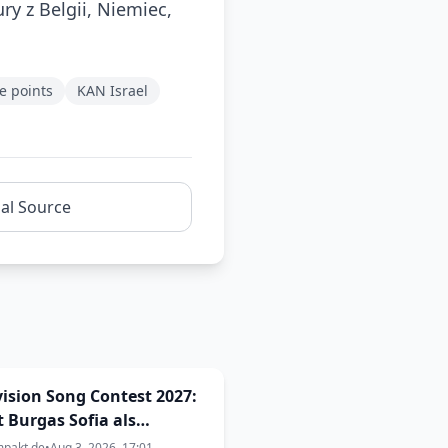
ry z Belgii, Niemiec,
e points
KAN Israel
nal Source
ision Song Contest 2027:
t Burgas Sofia als
ragungsort aus? Die
mpakt.de
•
Aug 3, 2026, 17:01