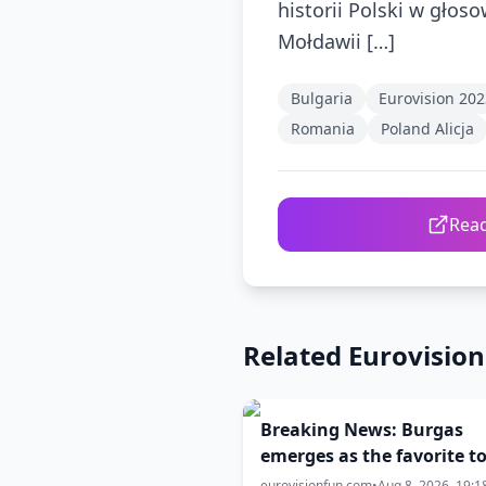
historii Polski w głoso
Mołdawii […]
Bulgaria
Eurovision 202
Romania
Poland Alicja
Read
Related Eurovisio
Breaking News: Burgas
emerges as the favorite t
Eurovision 2027
eurovisionfun.com
•
Aug 8, 2026, 19:1