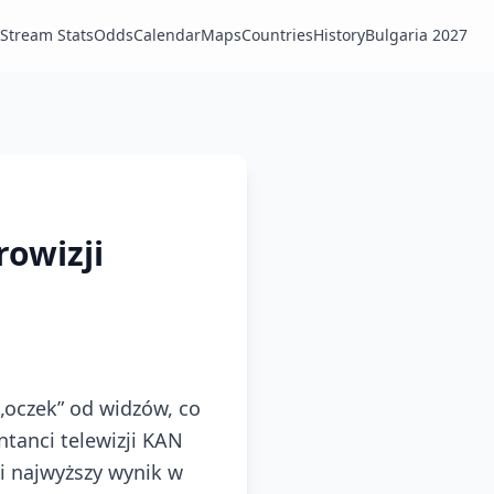
Stream Stats
Odds
Calendar
Maps
Countries
History
Bulgaria 2027
rowizji
 „oczek” od widzów, co
tanci telewizji KAN
gi najwyższy wynik w