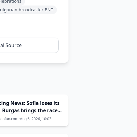
elebrations
ulgarian broadcaster BNT
nal Source
ing News: Sofia loses its
– Burgas brings the race
 | Eurovision 2027 hosting
ionfun.com
•
Aug 6, 2026, 10:03
e now 50-50