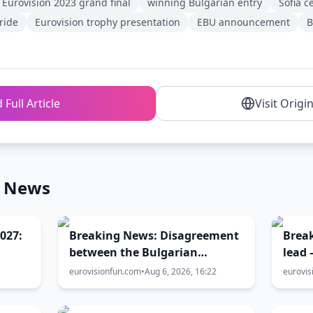
Eurovision 2023 grand final
winning Bulgarian entry
Sofia c
ride
Eurovision trophy presentation
EBU announcement
B
 Full Article
Visit Origi
n News
027:
Breaking News: Disagreement
Break
between the Bulgarian
lead 
Government, EBU and BNT
level
eurovisionfun.com
•
Aug 6, 2026, 16:22
eurovis
over the Eurovision 2027 host
battl
city