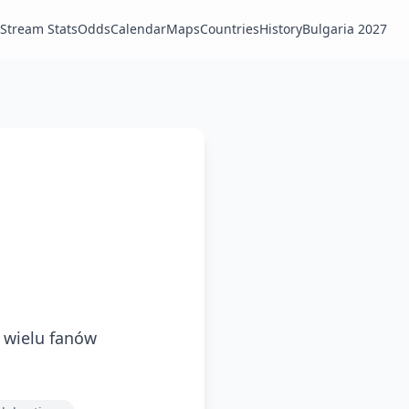
Stream Stats
Odds
Calendar
Maps
Countries
History
Bulgaria 2027
!
a wielu fanów