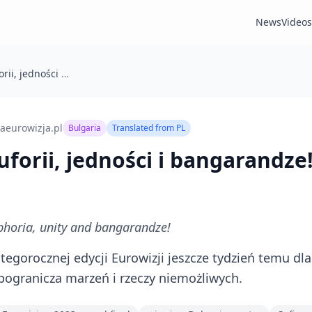
News
Videos
Bułgaria w euforii, jedności i bangarandze!
aeurowizja.pl
Bulgaria
Translated from
PL
uforii, jedności i bangarandze
phoria, unity and bangarandze!
tegorocznej edycji Eurowizji jeszcze tydzień temu dl
pogranicza marzeń i rzeczy niemożliwych.