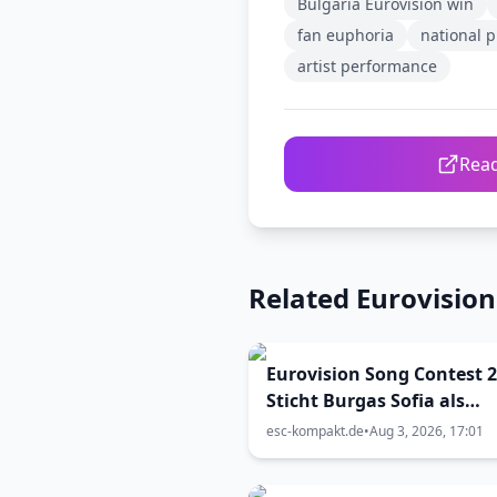
Bulgaria Eurovision win
fan euphoria
national p
artist performance
Read
Related Eurovisio
Eurovision Song Contest 2
Sticht Burgas Sofia als
Austragungsort aus? Die
esc-kompakt.de
•
Aug 3, 2026, 17:01
Chancen sind größer als
gedacht