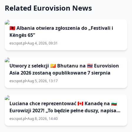
Related Eurovision News
🇦🇱 Albania otwiera zgłoszenia do „Festivali i
Këngës 65”
escspot.pl
•
Aug 4, 2026, 09:31
Utwory z selekcji 🇧🇹 Bhutanu na 🇹🇭 Eurovision
Asia 2026 zostaną opublikowane 7 sierpnia
escspot.pl
•
Aug 5, 2026, 13:17
Luciana chce reprezentować 🇨🇦 Kanadę na 🇧🇬
Eurowizji 2027! „To będzie pełne duszy, napisane
z intencją; coś, co może poruszyć do tańca lub
escspot.pl
•
Aug 8, 2026, 14:40
do łez”