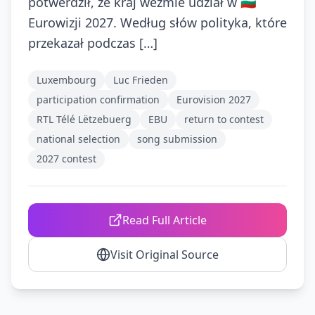
potwerdził, że kraj weźmie udział w 🇧🇬
Eurowizji 2027. Według słów polityka, które
przekazał podczas […]
Luxembourg
Luc Frieden
participation confirmation
Eurovision 2027
RTL Télé Lëtzebuerg
EBU
return to contest
national selection
song submission
2027 contest
Read Full Article
Visit Original Source