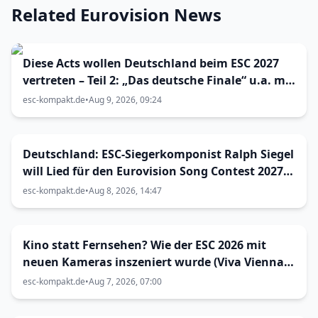
Related Eurovision News
Diese Acts wollen Deutschland beim ESC 2027
vertreten – Teil 2: „Das deutsche Finale“ u.a. mit
RAGAZZKI, The Great Leslie & JUU?
esc-kompakt.de
•
Aug 9, 2026, 09:24
Deutschland: ESC-Siegerkomponist Ralph Siegel
will Lied für den Eurovision Song Contest 2027
in Bulgarien einreichen
esc-kompakt.de
•
Aug 8, 2026, 14:47
Kino statt Fernsehen? Wie der ESC 2026 mit
neuen Kameras inszeniert wurde (Viva Vienna
33)
esc-kompakt.de
•
Aug 7, 2026, 07:00