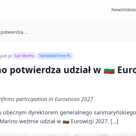
News
Videos
🇸🇲 San Marino potwierdza udział w 🇧🇬 Eurowizji 2027
pot.pl
San Marino
Translated from
PL
no potwierdza udział w 🇧🇬 Eur
firms participation in Eurovision 2027
cy obecnym dyrektorem generalnego sanmaryńskieg
n Marino weźmie udział w 🇧🇬 Eurowizji 2027. […]