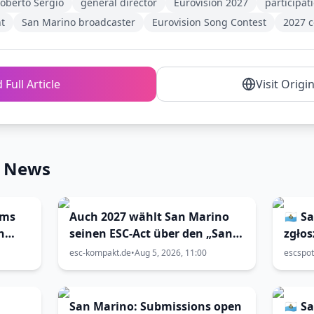
oberto Sergio
general director
Eurovision 2027
participat
t
San Marino broadcaster
Eurovision Song Contest
2027 c
 Full Article
Visit Origi
n News
rms
Auch 2027 wählt San Marino
🇸🇲 
n
seinen ESC-Act über den „San
zgłos
Marino Song Contest“
do 🇧
esc-kompakt.de
•
Aug 5, 2026, 11:00
escspot
marc
San Marino: Submissions open
🇸🇲 