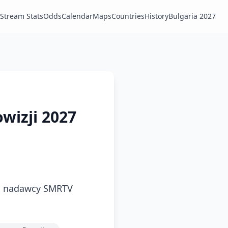
Stream Stats
Odds
Calendar
Maps
Countries
History
Bulgaria 2027
owizji 2027
o nadawcy SMRTV