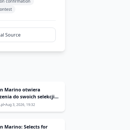
ion confirmation
ontest
nal Source
San Marino otwiera
zenia do swoich selekcji
🇬 Eurowizji 2027; finał 6
.pl
•
Aug 3, 2026, 19:32
a
San Marino: Selects for