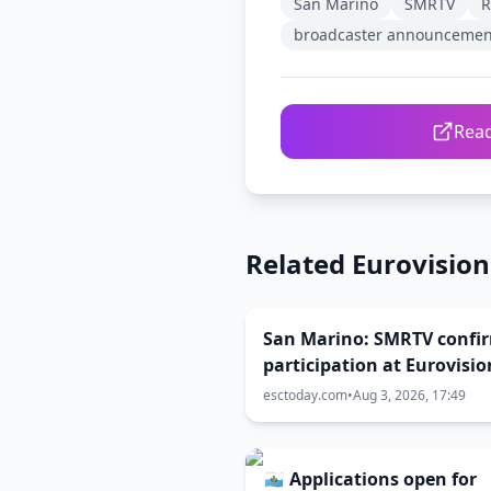
San Marino
SMRTV
R
broadcaster announcemen
Read
Related Eurovisio
San Marino: SMRTV confi
participation at Eurovisio
2027
esctoday.com
•
Aug 3, 2026, 17:49
🇸🇲 Applications open for