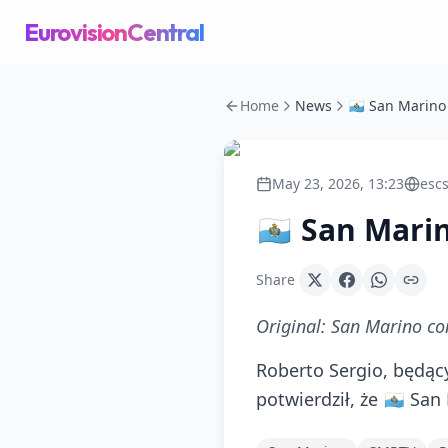
EurovisionCentral
Home
News
May 23, 2026, 13:23
escs
🇸🇲 San Mari
Share
Original:
San Marino con
Roberto Sergio, będą
potwierdził, że 🇸🇲 Sa