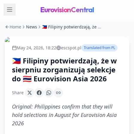
EurovisionCentral
Home
News
🇵🇭 Filipiny potwierdzają, że w sierpniu zorganizują selekcje do 🇹🇭 Eurovision Asia 2026
May 24, 2026, 18:22
escspot.pl
Translated from
PL
🇵🇭 Filipiny potwierdzają, że w
sierpniu zorganizują selekcje
do 🇹🇭 Eurovision Asia 2026
Share
Original:
Philippines confirm that they will
hold selections in August for Eurovision Asia
2026