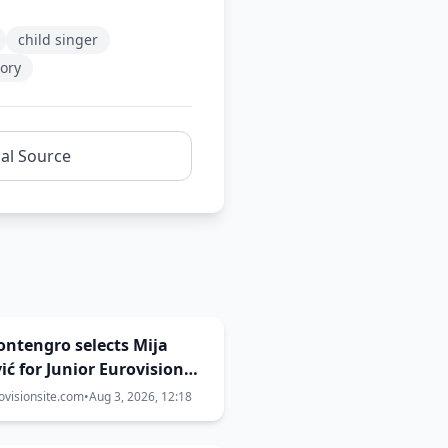
child singer
tory
nal Source
Montengro selects Mija
ić for Junior Eurovision
ovisionsite.com
•
Aug 3, 2026, 12:18