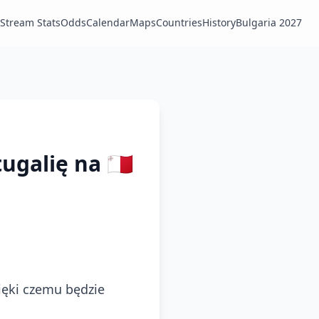
Stream Stats
Odds
Calendar
Maps
Countries
History
Bulgaria 2027
galię na 🇲🇹
ięki czemu będzie