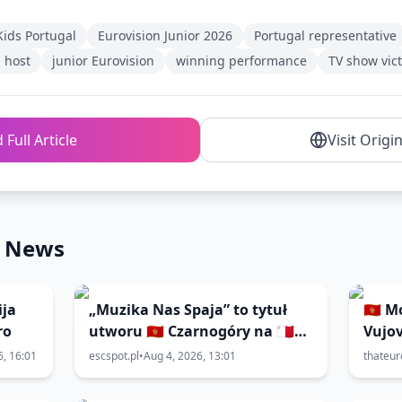
Kids Portugal
Eurovision Junior 2026
Portugal representative
 host
junior Eurovision
winning performance
TV show vic
 Full Article
Visit Origi
n News
ija
„Muzika Nas Spaja” to tytuł
🇲🇪 
ro
utworu 🇲🇪 Czarnogóry na 🇲🇹
Vujov
Eurowizję Junior 2026
2026
6, 16:01
escspot.pl
•
Aug 4, 2026, 13:01
thateur