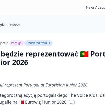
News
Videos
Salvador Rio będzie reprezentować 🇵🇹 Portugalię na 🇲🇹 Eurowizji Junior 2026
pot.pl
Portugal
Translated from
PL
będzie reprezentować 🇵🇹 Portu
nior 2026
ill represent Portugal at Eurovision Junior 2026
 tegoroczną edycję portugalskiego The Voice Kids, dz
galię na 🇲🇹 Eurowizji Junior 2026. […]