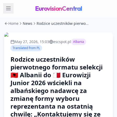
EurovisionCentral
Home
News
Rodzice uczestników pierwotnego formatu selekcji 🇦🇱 Albanii do 🇲🇹 Eurowizji Junior 2026 wściekli na albańskiego nadawcę za zmianę formy wyboru reprezentanta na ostatnią chwilę: „Kontaktujemy się ze wszystkimi instytucjami państwowymi, by wycofać tą decyzję”
May 27, 2026, 15:03
escspot.pl
Albania
Translated from
PL
Rodzice uczestników
pierwotnego formatu selekcji
🇦🇱 Albanii do 🇲🇹 Eurowizji
Junior 2026 wściekli na
albańskiego nadawcę za
zmianę formy wyboru
reprezentanta na ostatnią
chwilę: „Kontaktujemy się ze