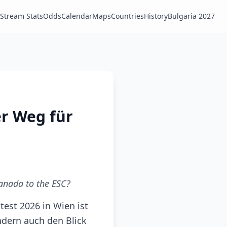
Stream Stats
Odds
Calendar
Maps
Countries
History
Bulgaria 2027
r Weg für
anada to the ESC?
est 2026 in Wien ist
ndern auch den Blick