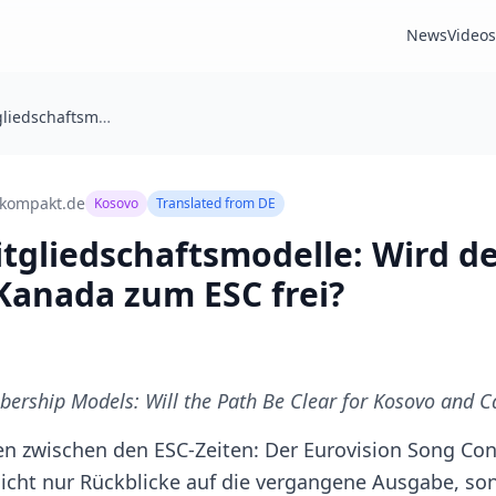
News
Videos
Neue EBU-Mitgliedschaftsmodelle: Wird der Weg für Kosovo und Kanada zum ESC frei?
-kompakt.de
Kosovo
Translated from
DE
gliedschaftsmodelle: Wird de
Kanada zum ESC frei?
rship Models: Will the Path Be Clear for Kosovo and C
en zwischen den ESC-Zeiten: Der Eurovision Song Cont
nicht nur Rückblicke auf die vergangene Ausgabe, so