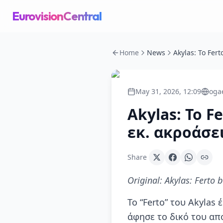
EurovisionCentral
Home
News
May 31, 2026, 12:09
oga
Akylas: Το F
εκ. ακροάσε
Share
Original:
Akylas: Ferto 
Το “Ferto” του Akylas
άφησε το δικό του απ