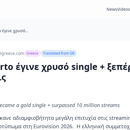
News
Videos
Akylas: Το Ferto έγινε χρυσό single + ξεπέρασε τα 10 εκ. ακροάσεις
egreece.com
Greece
Translated from
GR
erto έγινε χρυσό single + ξεπέ
ις
became a gold single + surpassed 10 million streams
 έκανε αδιαμφισβήτητα μεγάλη επιτυχία στις stream
οτύπωμα στη Eurovision 2026. Η ελληνική συμμετο