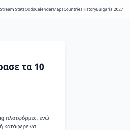
Stream Stats
Odds
Calendar
Maps
Countries
History
Bulgaria 2027
ρασε τα 10
ing πλατφόρμες, ενώ
χή κατάφερε να