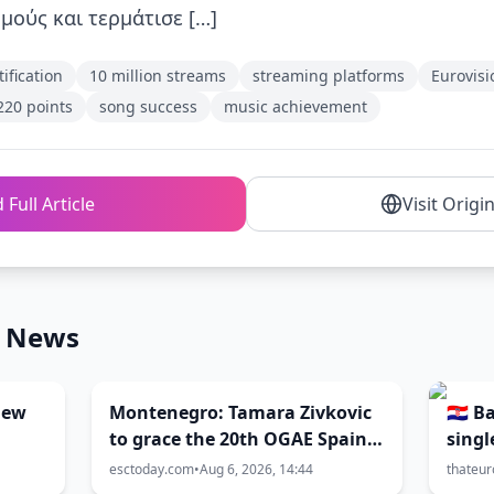
μούς και τερμάτισε […]
tification
10 million streams
streaming platforms
Eurovisi
220 points
song success
music achievement
 Full Article
Visit Origi
n News
new
Montenegro: Tamara Zivkovic
🇭🇷 
to grace the 20th OGAE Spain
singl
Congress
esctoday.com
•
Aug 6, 2026, 14:44
thateur