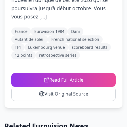
nouvelle rubrique de cet été 2026 qui se
poursuivra jusqu’à début octobre. Vous
vous posez […]
France
Eurovision 1984
Dani
Autant de soleil
French national selection
TF1
Luxembourg venue
scoreboard results
12 points
retrospective series
Read Full Article
Visit Original Source
Related Eurovision News