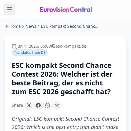
EurovisionCentral
Home
News
ESC kompakt Second Chance Contest 2026: Welcher ist der beste Beitrag, der es nicht zum ESC 2026 geschafft hat?
Jun 1, 2026, 06:00
esc-kompakt.de
Translated from
DE
ESC kompakt Second Chance
Contest 2026: Welcher ist der
beste Beitrag, der es nicht
zum ESC 2026 geschafft hat?
Share
Original:
ESC kompakt Second Chance Contest
2026: Which is the best entry that didn't make