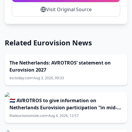
Visit Original Source
Related Eurovision News
The Netherlands: AVROTROS’ statement on
Eurovision 2027
esctoday.com
•
Aug 3, 2026, 09:33
🇳🇱 AVROTROS to give information on
Netherlands Eurovision participation “in mid-
August”
thateurovisionsite.com
•
Aug 4, 2026, 12:57