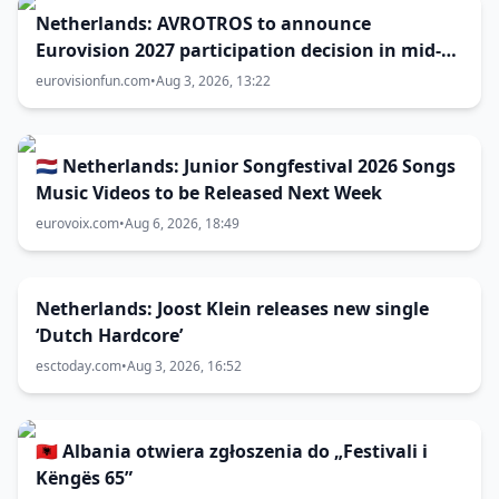
Netherlands: AVROTROS to announce
Eurovision 2027 participation decision in mid-
August
eurovisionfun.com
•
Aug 3, 2026, 13:22
🇳🇱 Netherlands: Junior Songfestival 2026 Songs
Music Videos to be Released Next Week
eurovoix.com
•
Aug 6, 2026, 18:49
Netherlands: Joost Klein releases new single
‘Dutch Hardcore’
esctoday.com
•
Aug 3, 2026, 16:52
🇦🇱 Albania otwiera zgłoszenia do „Festivali i
Këngës 65”