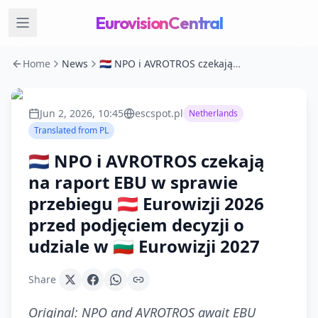
EurovisionCentral
Home
News
🇳🇱 NPO i AVROTROS czekają na raport EBU w sprawie przebiegu 🇦🇹 Eurowizji 2026 przed podjęciem decyzji o udziale w 🇧🇬 Eurowizji 2027
Jun 2, 2026, 10:45
escspot.pl
Netherlands
Translated from
PL
🇳🇱 NPO i AVROTROS czekają
na raport EBU w sprawie
przebiegu 🇦🇹 Eurowizji 2026
przed podjęciem decyzji o
udziale w 🇧🇬 Eurowizji 2027
Share
Original:
NPO and AVROTROS await EBU