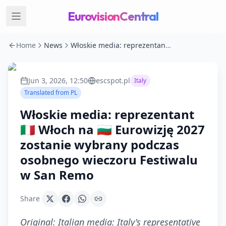
EurovisionCentral
Home
News
Włoskie media: reprezentant 🇮🇹 Włoch na 🇧🇬 Eurowizję 2027 zostanie wybrany podczas osobnego wieczoru Festiwalu w San Remo
Jun 3, 2026, 12:50
escspot.pl
Italy
Translated from
PL
Włoskie media: reprezentant
🇮🇹 Włoch na 🇧🇬 Eurowizję 2027
zostanie wybrany podczas
osobnego wieczoru Festiwalu
w San Remo
Share
Original:
Italian media: Italy's representative