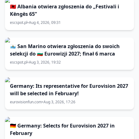
🇦🇱 Albania otwiera zgłoszenia do „Festivali i
Këngës 65”
escspot.pl
•
Aug 4, 2026, 09:31
🇸🇲 San Marino otwiera zgłoszenia do swoich
selekcji do 🇧🇬 Eurowizji 2027; finał 6 marca
escspot.pl
•
Aug 3, 2026, 19:32
Germany: Its representative for Eurovision 2027
will be selected in February!
eurovisionfun.com
•
Aug 3, 2026, 17:26
🇩🇪 Germany: Selects for Eurovision 2027 in
February