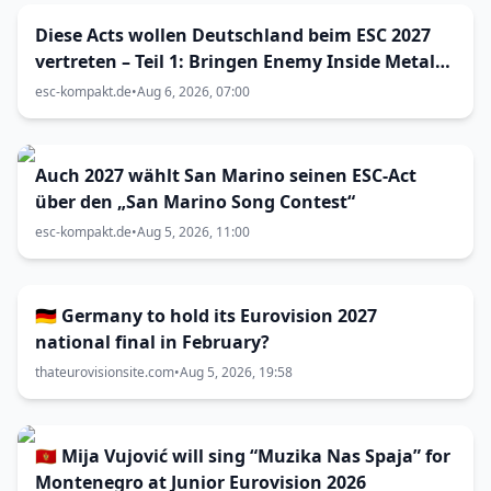
Diese Acts wollen Deutschland beim ESC 2027
vertreten – Teil 1: Bringen Enemy Inside Metal
zum Vorentscheid?
esc-kompakt.de
•
Aug 6, 2026, 07:00
Auch 2027 wählt San Marino seinen ESC-Act
über den „San Marino Song Contest“
esc-kompakt.de
•
Aug 5, 2026, 11:00
🇩🇪 Germany to hold its Eurovision 2027
national final in February?
thateurovisionsite.com
•
Aug 5, 2026, 19:58
🇲🇪 Mija Vujović will sing “Muzika Nas Spaja” for
Montenegro at Junior Eurovision 2026