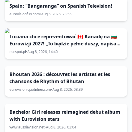
Spain: “Bangaranga” on Spanish Television!
eurovisionfun.com
•
Aug 5, 2026, 23:55
Luciana chce reprezentować 🇨🇦 Kanadę na 🇧🇬
Eurowizji 2027! „To będzie pełne duszy, napisane
z intencją; coś, co może poruszyć do tańca lub
escspot.pl
•
Aug 8, 2026, 14:40
do łez”
Bhoutan 2026 : découvrez les artistes et les
chansons de Rhythm of Bhutan
eurovision-quotidien.com
•
Aug 8, 2026, 08:39
Bachelor Girl releases reimagined debut album
with Eurovision stars
www.aussievision.net
•
Aug 8, 2026, 03:04