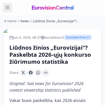
EurovisionCentral
Home
News
Liūdnos žinios „Eurovizijai“? Paskelbta 2026-ųjų konkurso žiūrimumo statistika
Jun 6, 2026, 08:37
eurodiena.lt
Translated from
LT
Liūdnos žinios „Eurovizijai“?
Paskelbta 2026-ųjų konkurso
žiūrimumo statistika
Share
Original:
Sad news for Eurovision? 2026
contest viewership statistics published
Vakar buvo paskelbta, kas 2026-aisiais