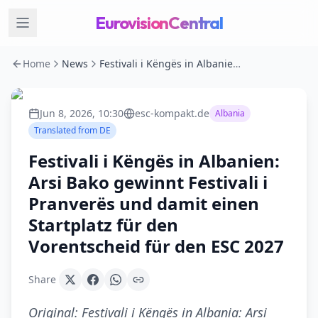
EurovisionCentral
Home
News
Festivali i Këngës in Albanien: Arsi Bako gewinnt Festivali i Pranverës und damit einen Startplatz für den Vorentscheid für den ESC 2027
Jun 8, 2026, 10:30
esc-kompakt.de
Albania
Translated from
DE
Festivali i Këngës in Albanien:
Arsi Bako gewinnt Festivali i
Pranverës und damit einen
Startplatz für den
Vorentscheid für den ESC 2027
Share
Original:
Festivali i Këngës in Albania: Arsi