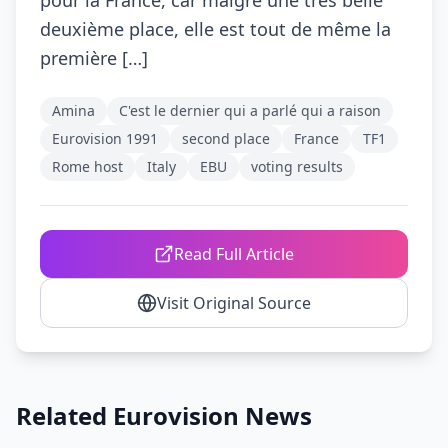
pour la France, car malgré une très belle
deuxième place, elle est tout de même la
première […]
Amina
C'est le dernier qui a parlé qui a raison
Eurovision 1991
second place
France
TF1
Rome host
Italy
EBU
voting results
Read Full Article
Visit Original Source
Related Eurovision News