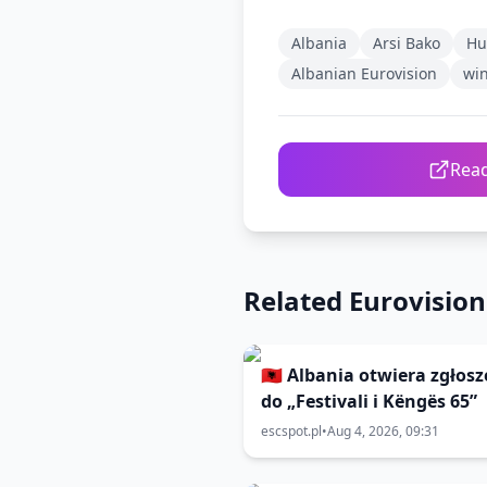
Albania
Arsi Bako
H
Albanian Eurovision
wi
Read
Related Eurovisio
🇦🇱 Albania otwiera zgłos
do „Festivali i Këngës 65”
escspot.pl
•
Aug 4, 2026, 09:31