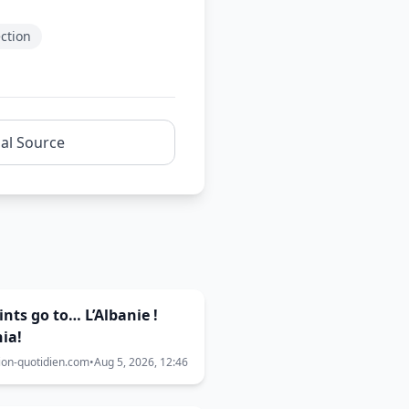
ection
nal Source
ints go to… L’Albanie !
ia!
ion-quotidien.com
•
Aug 5, 2026, 12:46