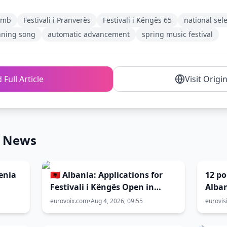
umb
Festivali i Pranverës
Festivali i Këngës 65
national sel
nning song
automatic advancement
spring music festival
 Full Article
Visit Origi
n News
zenia
🇦🇱 Albania: Applications for
12 po
Festivali i Këngës Open in
Alban
September
eurovoix.com
•
Aug 4, 2026, 09:55
eurovis