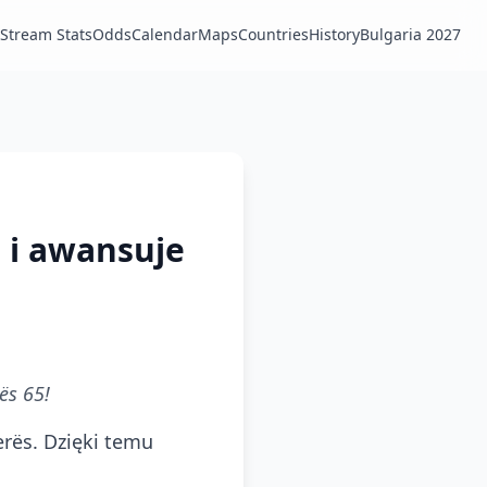
Stream Stats
Odds
Calendar
Maps
Countries
History
Bulgaria 2027
s i awansuje
gës 65!
erës. Dzięki temu