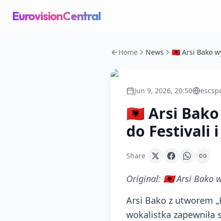
EurovisionCentral
Home
News
Jun 9, 2026, 20:50
escspo
🇦🇱 Arsi Bak
do Festivali 
Share
Original:
🇦🇱 Arsi Bako 
Arsi Bako z utworem „H
wokalistka zapewniła 