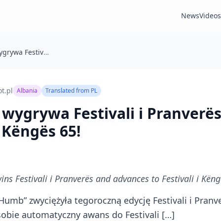
News
Videos
🇦🇱 Arsi Bako wygrywa Festivali i Pranverës i awansuje do Festivali i Këngës 65!
t.pl
Albania
Translated from
PL
o wygrywa Festivali i Pranverë
i Këngës 65!
wins Festivali i Pranverës and advances to Festivali i Kën
umb” zwyciężyła tegoroczną edycję Festivali i Pranv
sobie automatyczny awans do Festivali […]