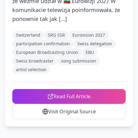
że weźmie udział w 🇧🇬 Eurowizji 2027 W
komunikacie telewizja poinformowała, że
ponownie tak jak […]
Switzerland
SRG SSR
Eurovision 2027
participation confirmation
Swiss delegation
European Broadcasting Union
EBU
Swiss broadcaster
song submission
artist selection
Read Full Article
Visit Original Source