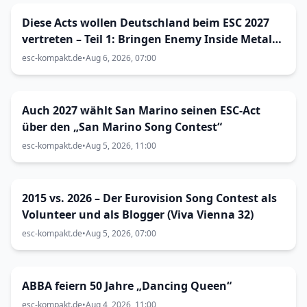
Diese Acts wollen Deutschland beim ESC 2027
vertreten – Teil 1: Bringen Enemy Inside Metal
zum Vorentscheid?
esc-kompakt.de
•
Aug 6, 2026, 07:00
Auch 2027 wählt San Marino seinen ESC-Act
über den „San Marino Song Contest“
esc-kompakt.de
•
Aug 5, 2026, 11:00
2015 vs. 2026 – Der Eurovision Song Contest als
Volunteer und als Blogger (Viva Vienna 32)
esc-kompakt.de
•
Aug 5, 2026, 07:00
ABBA feiern 50 Jahre „Dancing Queen“
esc-kompakt.de
•
Aug 4, 2026, 11:00