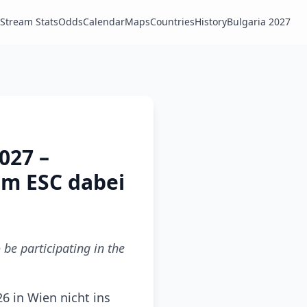
Stream Stats
Odds
Calendar
Maps
Countries
History
Bulgaria 2027
027 –
im ESC dabei
be participating in the
6 in Wien nicht ins