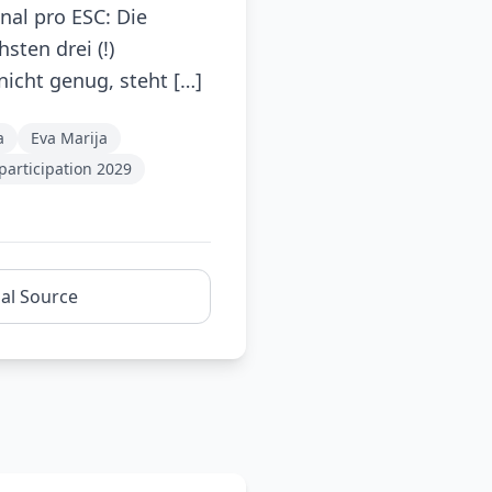
nal pro ESC: Die
sten drei (!)
icht genug, steht […]
a
Eva Marija
participation 2029
nal Source