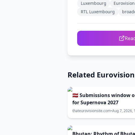
Luxembourg
Eurovision
RTL Luxembourg
broadc
Read
Related Eurovisio
🇱🇻 Submissions window 
for Supernova 2027
thateurovisionsite.com
•
Aug 7, 2026, 
Bhutan: Rhythm of Bhut