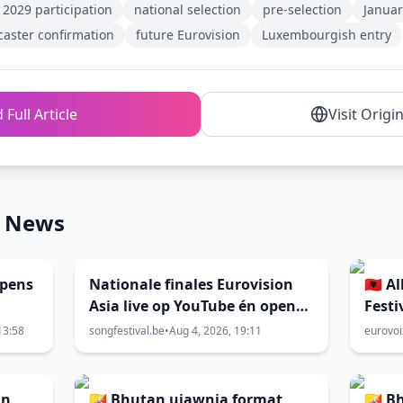
 2029 participation
national selection
pre-selection
Januar
aster confirmation
future Eurovision
Luxembourgish entry
 Full Article
Visit Origi
n News
opens
Nationale finales Eurovision
🇦🇱 
Asia live op YouTube én open
Festi
voor stemming
Sept
13:58
songfestival.be
•
Aug 4, 2026, 19:11
eurovo
an
🇧🇹 Bhutan ujawnia format
🇧🇹 