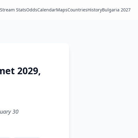
Stream Stats
Odds
Calendar
Maps
Countries
History
Bulgaria 2027
met 2029,
nuary 30