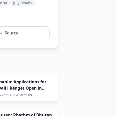
y 30
July details
nal Source
Albania: Applications for
vali i Këngës Open in
ember
ix.com
•
Aug 4, 2026, 09:55
Bhutan: Rhythm of Bhutan