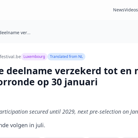
News
Videos
Luxemburgse deelname verzekerd tot en met 2029, volgende voorronde op 30 januari
estival.be
Luxembourg
Translated from
NL
 deelname verzekerd tot en 
rronde op 30 januari
ticipation secured until 2029, next pre-selection on Ja
de volgen in juli.