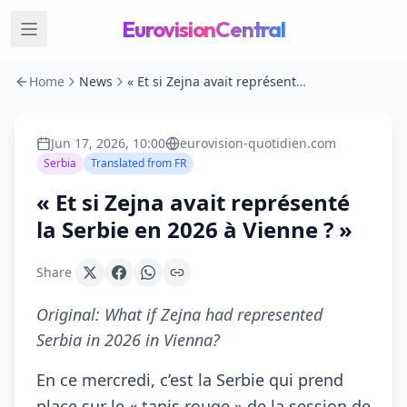
EurovisionCentral
Home
News
« Et si Zejna avait représenté la Serbie en 2026 à Vienne ? »
Jun 17, 2026, 10:00
eurovision-quotidien.com
Serbia
Translated from
FR
« Et si Zejna avait représenté
la Serbie en 2026 à Vienne ? »
Share
Original:
What if Zejna had represented
Serbia in 2026 in Vienna?
En ce mercredi, c’est la Serbie qui prend
place sur le « tapis rouge » de la session de