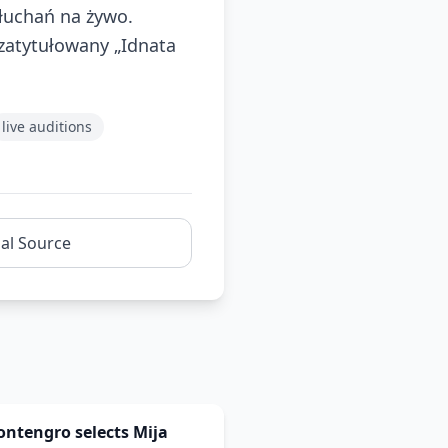
słuchań na żywo.
 zatytułowany „Idnata
live auditions
nal Source
Montengro selects Mija