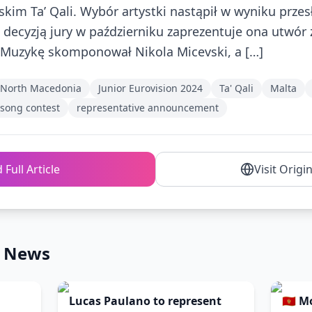
kim Ta’ Qali. Wybór artystki nastąpił w wyniku prze
 decyzją jury w październiku zaprezentuje ona utwór
a”). Muzykę skomponował Nikola Micevski, a […]
North Macedonia
Junior Eurovision 2024
Ta' Qali
Malta
 song contest
representative announcement
 Full Article
Visit Origi
n News
Lucas Paulano to represent
🇲🇪 