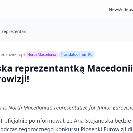
News
Videos
Ana Stojanoska reprezentantką Macedonii Północnej na Junior Eurowizji!
aeurowizja.pl
North Macedonia
Translated from
PL
ska reprezentantką Macedonii
owizji!
 is North Macedonia's representative for Junior Eurovisi
 oficjalnie poinformował, że Ana Stojanoska będzie
dczas tegorocznego Konkursu Piosenki Eurowizji dla