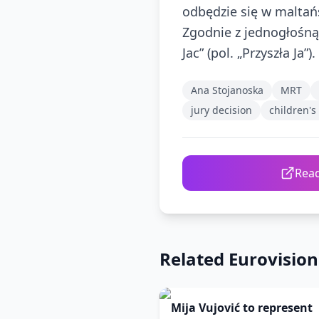
odbędzie się w maltańs
Zgodnie z jednogłośną
Jac” (pol. „Przyszła J
Ana Stojanoska
MRT
jury decision
children's
Read
Related Eurovisio
Mija Vujović to represent