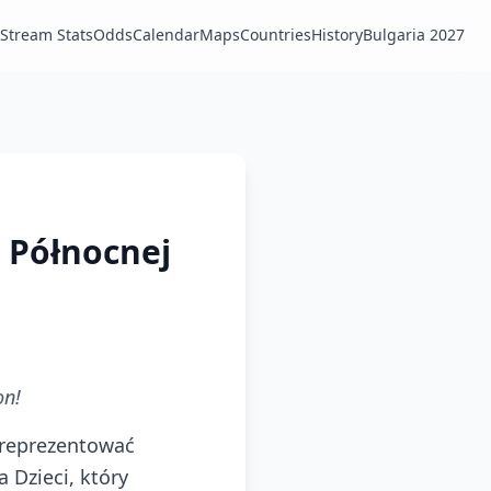
Stream Stats
Odds
Calendar
Maps
Countries
History
Bulgaria 2027
 Północnej
on!
 reprezentować
 Dzieci, który