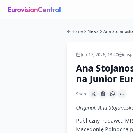
EurovisionCentral
Home
News
Jun 17, 2026, 13:40
misj
Ana Stojano
na Junior Eur
Share
Original:
Ana Stojanoska
Publiczny nadawca MRT
Macedonię Północną po