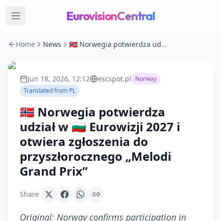
EurovisionCentral
Home
News
🇳🇴 Norwegia potwierdza udział w 🇧🇬 Eurowizji 2027 i otwiera zgłoszenia do przyszłorocznego „Melodi Grand Prix”
Jun 18, 2026, 12:12
escspot.pl
Norway
Translated from
PL
🇳🇴 Norwegia potwierdza
udział w 🇧🇬 Eurowizji 2027 i
otwiera zgłoszenia do
przyszłorocznego „Melodi
Grand Prix”
Share
Original:
Norway confirms participation in