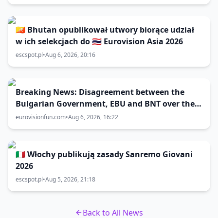
🇧🇹 Bhutan opublikował utwory biorące udział
w ich selekcjach do 🇹🇭 Eurovision Asia 2026
escspot.pl
•
Aug 6, 2026, 20:16
Breaking News: Disagreement between the
Bulgarian Government, EBU and BNT over the
Eurovision 2027 host city
eurovisionfun.com
•
Aug 6, 2026, 16:22
🇮🇹 Włochy publikują zasady Sanremo Giovani
2026
escspot.pl
•
Aug 5, 2026, 21:18
Back to All News