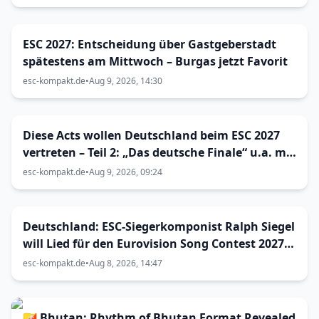
ESC 2027: Entscheidung über Gastgeberstadt
spätestens am Mittwoch – Burgas jetzt Favorit
esc-kompakt.de
•
Aug 9, 2026, 14:30
Diese Acts wollen Deutschland beim ESC 2027
vertreten – Teil 2: „Das deutsche Finale“ u.a. mit
RAGAZZKI, The Great Leslie & JUU?
esc-kompakt.de
•
Aug 9, 2026, 09:24
Deutschland: ESC-Siegerkomponist Ralph Siegel
will Lied für den Eurovision Song Contest 2027
in Bulgarien einreichen
esc-kompakt.de
•
Aug 8, 2026, 14:47
🇧🇹 Bhutan: Rhythm of Bhutan Format Revealed