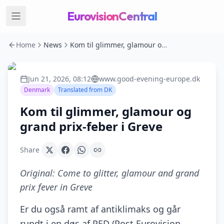
EurovisionCentral
Home
News
Kom til glimmer, glamour og grand prix-feber i Greve
Jun 21, 2026, 08:12
www.good-evening-europe.dk
Denmark
Translated from
DK
Kom til glimmer, glamour og
grand prix-feber i Greve
Share
Original:
Come to glitter, glamour and grand
prix fever in Greve
Er du også ramt af antiklimaks og går
rundt i en døs af PED (Post Eurovision